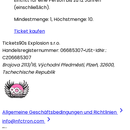
Eintritt für eine Person bis zu 12 Jahren
(einschließlich).
Mindestmenge: 1, Höchstmenge: 10.
Ticket kaufen
Tickets
90s Explosion s.r.o.
Handelsregisternummer: 06685307
•
USt-IdNr.:
CZ06685307
Brojova 2113/16, Východní Předměstí, Plzeň, 32600
,
Tschechische Republik
Allgemeine Geschäftsbedingungen und Richtlinien
info@nfctron.com