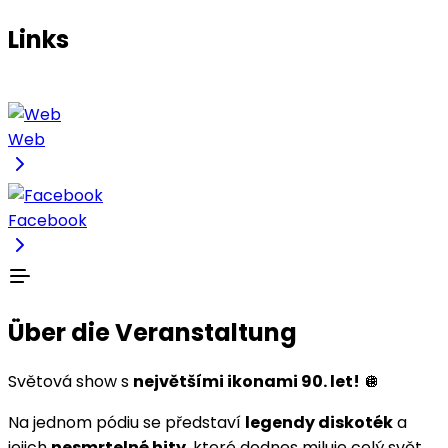
Links
Web
Facebook
Über die Veranstaltung
Světová show s
největšími ikonami 90. let!
🪩
Na jednom pódiu se představí
legendy diskoték
a
jejich
nesmrtelné hity
, které dodnes miluje celý svět.