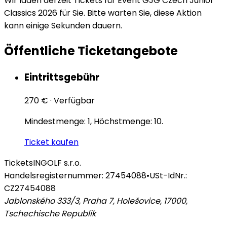
Wir laden derzeit Tickets für Event GJG Czech Junior
Classics 2026 für Sie. Bitte warten Sie, diese Aktion
kann einige Sekunden dauern.
Öffentliche Ticketangebote
Eintrittsgebühr
270 €
·
Verfügbar
Mindestmenge: 1, Höchstmenge: 10.
Ticket kaufen
Tickets
INGOLF s.r.o.
Handelsregisternummer: 27454088
•
USt-IdNr.:
CZ27454088
Jablonského 333/3, Praha 7, Holešovice, 17000
,
Tschechische Republik