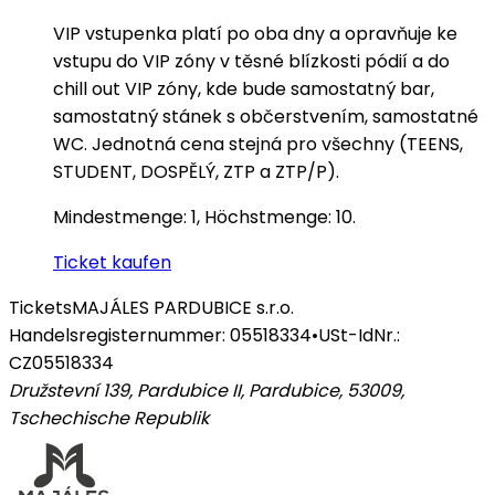
VIP vstupenka platí po oba dny a opravňuje ke
vstupu do VIP zóny v těsné blízkosti pódií a do
chill out VIP zóny, kde bude samostatný bar,
samostatný stánek s občerstvením, samostatné
WC. Jednotná cena stejná pro všechny (TEENS,
STUDENT, DOSPĚLÝ, ZTP a ZTP/P).
Mindestmenge: 1, Höchstmenge: 10.
Ticket kaufen
Tickets
MAJÁLES PARDUBICE s.r.o.
Handelsregisternummer: 05518334
•
USt-IdNr.:
CZ05518334
Družstevní 139, Pardubice II, Pardubice, 53009
,
Tschechische Republik