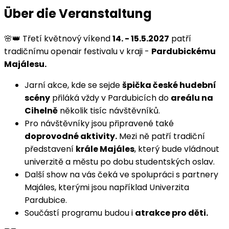
Über die Veranstaltung
🌸👑 Třetí květnový víkend
14. - 15.5.2027
patří
tradičnímu openair festivalu v kraji -
Pardubickému
Majálesu.
Jarní akce, kde se sejde
špička české hudební
scény
přiláká vždy v Pardubicích do
areálu na
Cihelně
několik tisíc návštěvníků.
Pro návštěvníky jsou připravené také
doprovodné aktivity.
Mezi ně patří tradiční
představení
krále Majáles
, který bude vládnout
univerzitě a městu po dobu studentských oslav.
Další show na vás čeká ve spolupráci s partnery
Majáles, kterými jsou například Univerzita
Pardubice.
Součástí programu budou i
atrakce pro děti.