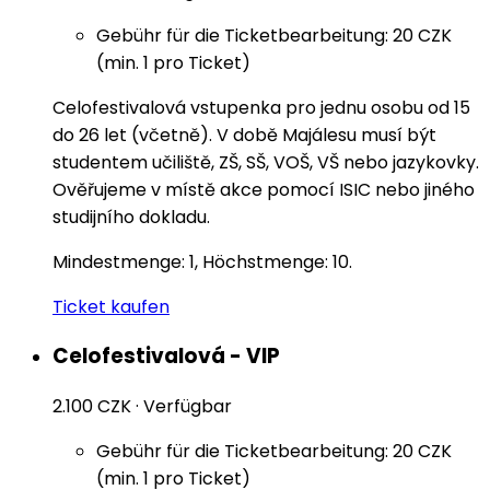
Gebühr für die Ticketbearbeitung: 20 CZK
(min. 1 pro Ticket)
Celofestivalová vstupenka pro jednu osobu od 15
do 26 let (včetně). V době Majálesu musí být
studentem učiliště, ZŠ, SŠ, VOŠ, VŠ nebo jazykovky.
Ověřujeme v místě akce pomocí ISIC nebo jiného
studijního dokladu.
Mindestmenge: 1, Höchstmenge: 10.
Ticket kaufen
Celofestivalová - VIP
2.100 CZK
·
Verfügbar
Gebühr für die Ticketbearbeitung: 20 CZK
(min. 1 pro Ticket)