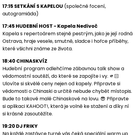
17:15 SETKÁNÍ S KAPELOU
(společné focení,
autogramiáda)
17:45 HUDEBNÍ HOST - Kapela Nedivoč
Kapela s repertoárem stejně pestrým, jako je její rodná
Ostrava, hraje vesele, smutně, sladce i hořce příběhy,
které všichni známe ze života.
18:40 CHINASKVÍZ
Hudební program odlehčíme zábavnou talk show a
vědomostní soutěží, do které se zapojíte i vy. 🫵🏻
Ulovíte si skvělé ceny nejen od kapely. Připravte si
vědomosti o Chinaski a určitě nebude chybět místopis.
Bude to takové malé Chinaskové na lovu. 😎 Připravte
si aplikaci KAHOOT!, která je volně ke stažení a díky ní
si krásně zasoutěžíte.
19:20 DJ FRIKY
Na každé zastávce turné vás čeká speciální warm up