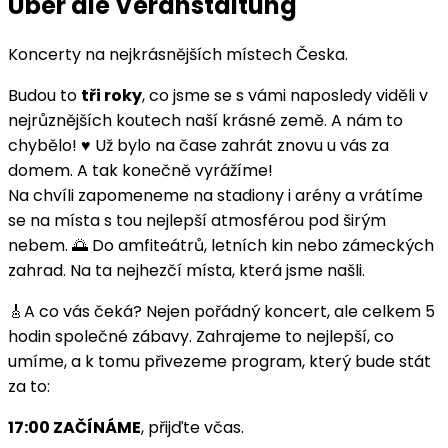
Über die Veranstaltung
Koncerty na nejkrásnějších místech Česka.
Budou to
tři roky
, co jsme se s vámi naposledy viděli v
nejrůznějších koutech naší krásné země. A nám to
chybělo! ♥️ Už bylo na čase zahrát znovu u vás za
domem. A tak konečně vyrážíme!
Na chvíli zapomeneme na stadiony i arény a vrátíme
se na místa s tou nejlepší atmosférou pod širým
nebem. 🌅 Do amfiteátrů, letních kin nebo zámeckých
zahrad. Na ta nejhezčí místa, která jsme našli.
🎸A co vás čeká? Nejen pořádný koncert, ale celkem 5
hodin společné zábavy. Zahrajeme to nejlepší, co
umíme, a k tomu přivezeme program, který bude stát
za to:
17:00 ZAČÍNÁME
, přijďte včas.