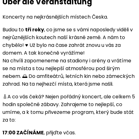
Über die Veranstaltung
Koncerty na nejkrásnějších místech Česka.
Budou to
tři roky
, co jsme se s vámi naposledy viděli v
nejrůznějších koutech naší krásné země. A nám to
chybělo! ♥️ Už bylo na čase zahrát znovu u vás za
domem. A tak konečně vyrážíme!
Na chvíli zapomeneme na stadiony i arény a vrátíme
se na místa s tou nejlepší atmosférou pod širým
nebem. 🌅 Do amfiteátrů, letních kin nebo zámeckých
zahrad. Na ta nejhezčí místa, která jsme našli.
🎸A co vás čeká? Nejen pořádný koncert, ale celkem 5
hodin společné zábavy. Zahrajeme to nejlepší, co
umíme, a k tomu přivezeme program, který bude stát
za to:
17:00 ZAČÍNÁME
, přijďte včas.