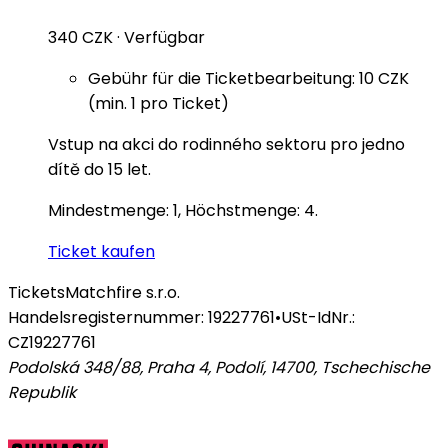
340 CZK
·
Verfügbar
Gebühr für die Ticketbearbeitung: 10 CZK
(min. 1 pro Ticket)
Vstup na akci do rodinného sektoru pro jedno
dítě do 15 let.
Mindestmenge: 1, Höchstmenge: 4.
Ticket kaufen
Tickets
Matchfire s.r.o.
Handelsregisternummer: 19227761
•
USt-IdNr.:
CZ19227761
Podolská 348/88, Praha 4, Podolí, 14700
,
Tschechische
Republik