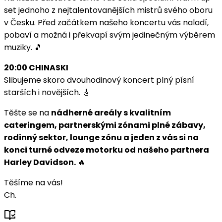
set jednoho z nejtalentovanějších mistrů svého oboru
v Česku. Před začátkem našeho koncertu vás naladí,
pobaví a možná i překvapí svým jedinečným výběrem
muziky. 🎵
20:00 CHINASKI
Slibujeme skoro dvouhodinový koncert plný písní
starších i novějších. 🎸
Těšte se na
nádherné areály s kvalitním
cateringem, partnerskými zónami plné zábavy,
rodinný sektor, lounge zónu a jeden z vás si na
konci turné odveze motorku od našeho partnera
Harley Davidson.
🔥
Těšíme na vás!
Ch.