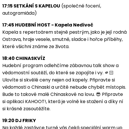
17:15 SETKÁNÍ S KAPELOU
(společné focení,
autogramiáda)
17:45 HUDEBNÍ HOST - Kapela Nedivoč
Kapela s repertoárem stejně pestrým, jako je její rodná
Ostrava, hraje vesele, smutně, sladce i hořce příběhy,
které všichni známe ze života.
18:40 CHINASKVÍZ
Hudební program odlehčíme zábavnou talk show a
vědomostní soutěží, do které se zapojíte i vy. 🫵🏻
Ulovíte si skvělé ceny nejen od kapely. Připravte si
vědomosti o Chinaski a určitě nebude chybět místopis.
Bude to takové malé Chinaskové na lovu. 😎 Připravte
si aplikaci KAHOOT!, která je volně ke stažení a díky ní
si krásně zasoutěžíte.
19:20 DJ FRIKY
Na každé zastávce turné vás čeká speciální warm up