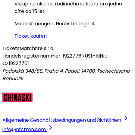
Vstup na akci do rodinného sektoru pro jedno
dítě do 15 let.
Mindestmenge: 1, Höchstmenge: 4.
Ticket kaufen
Tickets
Matchfire s.r.o.
Handelsregisternummer: 19227761
•
USt-IdNr.:
CZ19227761
Podolská 348/88, Praha 4, Podolí, 14700
,
Tschechische
Republik
Allgemeine Geschäftsbedingungen und Richtlinien
info@nfctron.com