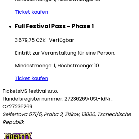
Ticket kaufen
Full Festival Pass - Phase 1
3.679,75 CZK
·
Verfügbar
Eintritt zur Veranstaltung für eine Person.
Mindestmenge: 1, Höchstmenge: 10.
Ticket kaufen
Tickets
MS festival s.r.o.
Handelsregisternummer: 27236269
•
USt-IdNr.:
CZ27236269
Seifertova 571/5, Praha 3, Žižkov, 13000
,
Tschechische
Republik