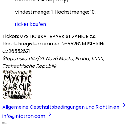
Mindestmenge: 1, Höchstmenge: 10.
Ticket kaufen
Tickets
MYSTIC SKATEPARK ŠTVANICE z.s.
Handelsregisternummer: 26552621
•
USt-IdNr.:
CZ26552621
Štěpánská 647/31, Nové Město, Praha, 11000
,
Tschechische Republik
Allgemeine Geschäftsbedingungen und Richtlinien
info@nfctron.com