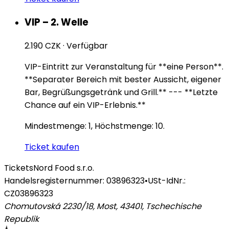
VIP – 2. Welle
2.190 CZK
·
Verfügbar
VIP-Eintritt zur Veranstaltung für **eine Person**.
**Separater Bereich mit bester Aussicht, eigener
Bar, Begrüßungsgetränk und Grill.** --- **Letzte
Chance auf ein VIP-Erlebnis.**
Mindestmenge: 1, Höchstmenge: 10.
Ticket kaufen
Tickets
Nord Food s.r.o.
Handelsregisternummer: 03896323
•
USt-IdNr.:
CZ03896323
Chomutovská 2230/18, Most, 43401
,
Tschechische
Republik