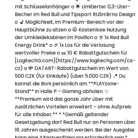
mit Schlüsselanhänger o 🌟 Limitierter 0,3-Liter-
Becher im Red Bull und Tipsport RUSH:Brno Design
o 💺 Möglichkeit, im Premium-Bereich vor der
Hauptbühne zu sitzen o 🧥 Kostenlose Nutzung
der Umkleidekabinen im Pavillon o 🥤 1x Red Bull
Energy Drink* o 🎉 1x Los für die Verlosung
wertvoller Preise o 🎫 10 € Rabattgutschein für
[LogitechG.com](https://www.logitechg.com/cs-
cz) o 💸 DATART-Rabattgutschein im Wert von
500 CZK (für Einkäufe) (über 5.000 CZK) 📍 Du
kannst die Boni persönlich am **PLAYzone-
Stand** in Halle P – Gaming abholen. ✨
**Premium wird das ganze Jahr über mit
zusätzlichen Vorteilen erweitert – ohne Aufpreis
für alle Inhaber.** * *Gemäß geltender
Gesetzgebung darf Red Bull nur an Personen über
16 Jahren ausgeschenkt werden. Bei der Ausgabe
kann eine Altersverifizierung erforderlich sein.*