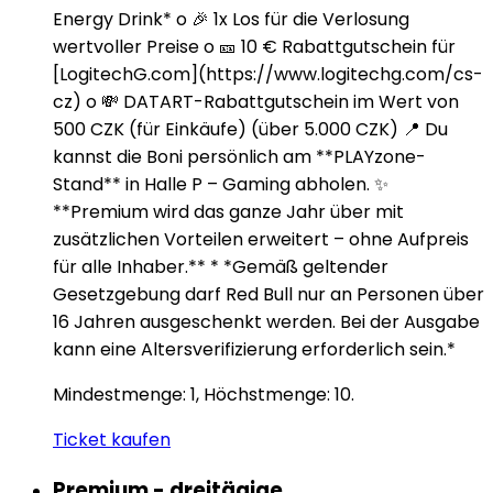
Energy Drink* o 🎉 1x Los für die Verlosung
wertvoller Preise o 🎫 10 € Rabattgutschein für
[LogitechG.com](https://www.logitechg.com/cs-
cz) o 💸 DATART-Rabattgutschein im Wert von
500 CZK (für Einkäufe) (über 5.000 CZK) 📍 Du
kannst die Boni persönlich am **PLAYzone-
Stand** in Halle P – Gaming abholen. ✨
**Premium wird das ganze Jahr über mit
zusätzlichen Vorteilen erweitert – ohne Aufpreis
für alle Inhaber.** * *Gemäß geltender
Gesetzgebung darf Red Bull nur an Personen über
16 Jahren ausgeschenkt werden. Bei der Ausgabe
kann eine Altersverifizierung erforderlich sein.*
Mindestmenge: 1, Höchstmenge: 10.
Ticket kaufen
Premium - dreitägige