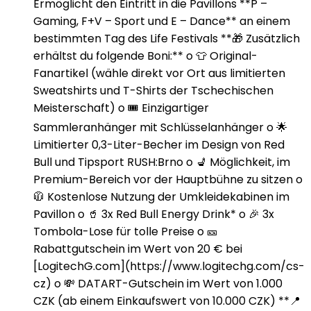
Ermöglicht den Eintritt in die Pavillons **P –
Gaming, F+V – Sport und E – Dance** an einem
bestimmten Tag des Life Festivals **🎁 Zusätzlich
erhältst du folgende Boni:** o 👕 Original-
Fanartikel (wähle direkt vor Ort aus limitierten
Sweatshirts und T-Shirts der Tschechischen
Meisterschaft) o 🎟️ Einzigartiger
Sammleranhänger mit Schlüsselanhänger o 🌟
Limitierter 0,3-Liter-Becher im Design von Red
Bull und Tipsport RUSH:Brno o 💺 Möglichkeit, im
Premium-Bereich vor der Hauptbühne zu sitzen o
🧥 Kostenlose Nutzung der Umkleidekabinen im
Pavillon o 🥤 3x Red Bull Energy Drink* o 🎉 3x
Tombola-Lose für tolle Preise o 🎫
Rabattgutschein im Wert von 20 € bei
[LogitechG.com](https://www.logitechg.com/cs-
cz) o 💸 DATART-Gutschein im Wert von 1.000
CZK (ab einem Einkaufswert von 10.000 CZK) **📍