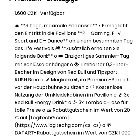
1.600 CZK
·
Verfügbar
🔥 **3 Tage, maximale Erlebnisse** • Ermöglicht
den Eintritt in die Pavillons **P – Gaming, F+V –
Sport und E – Dance** an einem bestimmten Tag
des Life Festivals 🎁 **Zusätzlich erhalten Sie
folgende Boni:** o 🎟️ Einzigartiges Sammler-Tag
mit Schlüsselanhänger o 🌟 Limitierter 0,3-Liter-
Becher im Design von Red Bull und Tipsport
RUSH:Brno o 💺 Möglichkeit, im Premium-Bereich
vor der Hauptbühne zu sitzen o 🧥 Kostenlose
Nutzung der Umkleidekabinen im Pavillon o 🥤 3x
Red Bull Energy Drink* o 🎉 3x Tombola-Lose für
tolle Preise o 🎫 Rabattgutschein im Wert von 20
€ auf [LogitechG.com]
(https://www.logitechg.com/cs-cz) o 💸
DATART-Rabattgutschein im Wert von CZK 1.000