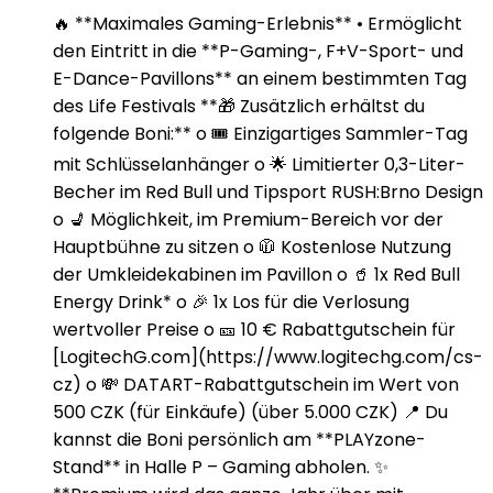
🔥 **Maximales Gaming-Erlebnis** • Ermöglicht
den Eintritt in die **P-Gaming-, F+V-Sport- und
E-Dance-Pavillons** an einem bestimmten Tag
des Life Festivals **🎁 Zusätzlich erhältst du
folgende Boni:** o 🎟️ Einzigartiges Sammler-Tag
mit Schlüsselanhänger o 🌟 Limitierter 0,3-Liter-
Becher im Red Bull und Tipsport RUSH:Brno Design
o 💺 Möglichkeit, im Premium-Bereich vor der
Hauptbühne zu sitzen o 🧥 Kostenlose Nutzung
der Umkleidekabinen im Pavillon o 🥤 1x Red Bull
Energy Drink* o 🎉 1x Los für die Verlosung
wertvoller Preise o 🎫 10 € Rabattgutschein für
[LogitechG.com](https://www.logitechg.com/cs-
cz) o 💸 DATART-Rabattgutschein im Wert von
500 CZK (für Einkäufe) (über 5.000 CZK) 📍 Du
kannst die Boni persönlich am **PLAYzone-
Stand** in Halle P – Gaming abholen. ✨