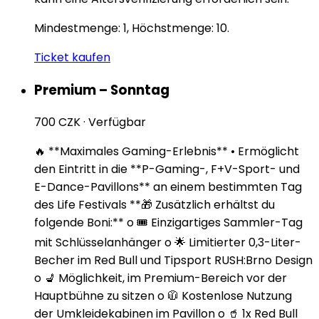
Mindestmenge: 1, Höchstmenge: 10.
Ticket kaufen
Premium – Sonntag
700 CZK
·
Verfügbar
🔥 **Maximales Gaming-Erlebnis** • Ermöglicht
den Eintritt in die **P-Gaming-, F+V-Sport- und
E-Dance-Pavillons** an einem bestimmten Tag
des Life Festivals **🎁 Zusätzlich erhältst du
folgende Boni:** o 🎟️ Einzigartiges Sammler-Tag
mit Schlüsselanhänger o 🌟 Limitierter 0,3-Liter-
Becher im Red Bull und Tipsport RUSH:Brno Design
o 💺 Möglichkeit, im Premium-Bereich vor der
Hauptbühne zu sitzen o 🧥 Kostenlose Nutzung
der Umkleidekabinen im Pavillon o 🥤 1x Red Bull