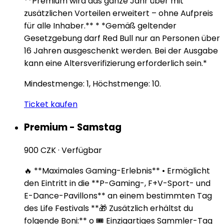
**Premium wird das ganze Jahr über mit
zusätzlichen Vorteilen erweitert – ohne Aufpreis
für alle Inhaber.** * *Gemäß geltender
Gesetzgebung darf Red Bull nur an Personen über
16 Jahren ausgeschenkt werden. Bei der Ausgabe
kann eine Altersverifizierung erforderlich sein.*
Mindestmenge: 1, Höchstmenge: 10.
Ticket kaufen
Premium - Samstag
900 CZK
·
Verfügbar
🔥 **Maximales Gaming-Erlebnis** • Ermöglicht
den Eintritt in die **P-Gaming-, F+V-Sport- und
E-Dance-Pavillons** an einem bestimmten Tag
des Life Festivals **🎁 Zusätzlich erhältst du
folgende Boni:** o 🎟️ Einzigartiges Sammler-Tag