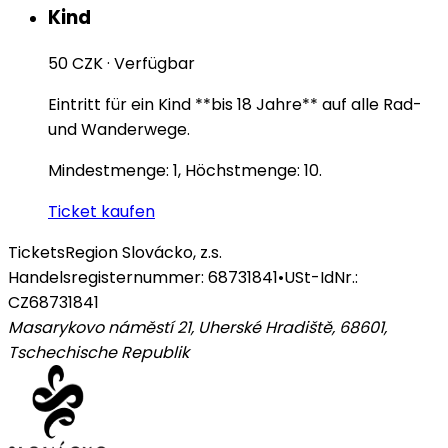
Kind
50 CZK
·
Verfügbar
Eintritt für ein Kind **bis 18 Jahre** auf alle Rad-
und Wanderwege.
Mindestmenge: 1, Höchstmenge: 10.
Ticket kaufen
Tickets
Region Slovácko, z.s.
Handelsregisternummer: 68731841
•
USt-IdNr.:
CZ68731841
Masarykovo náměstí 21, Uherské Hradiště, 68601
,
Tschechische Republik